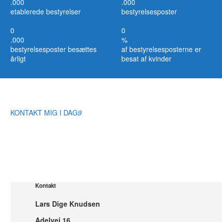
.000
.000
etablerede bestyrelser
bestyrelsesposter
0
0
.000
%
bestyrelsesposter besættes
af bestyrelsesposterne er
årligt
besat af kvinder
KONTAKT MIG I DAG
9
Kontakt
Lars Dige Knudsen
Adelvej 16